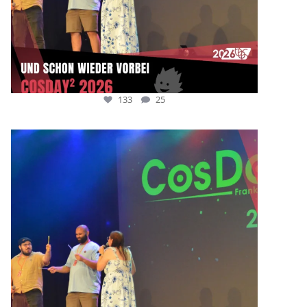
133
25
cosday
Juli 5
133
25