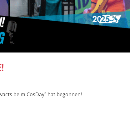
E!
owacts beim CosDay² hat begonnen!