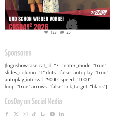
133
25
Sponsoren
[logoshowcase cat_id="7" center_mode="true"
slides_column="1" dots="false" autoplay="true"
autoplay_interval="9000" speed="1000"
loop="true" arrows="false" link_target="blank"]
CosDay on Social Media