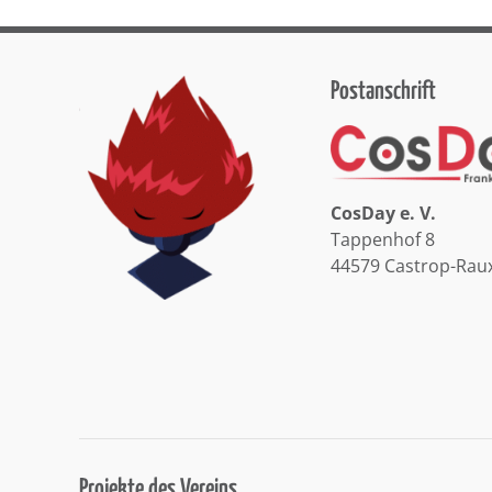
Postanschrift
CosDay e. V.
Tappenhof 8
44579 Castrop-Rau
Projekte des Vereins