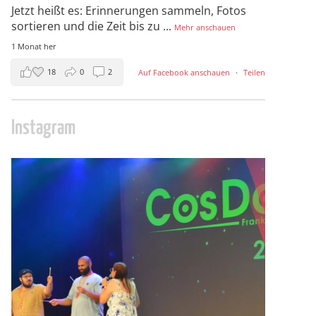
Jetzt heißt es: Erinnerungen sammeln, Fotos
sortieren und die Zeit bis zu
...
Mehr anschauen
1 Monat her
18
0
2
Auf Facebook anschauen
·
Teilen
Instagram
cosday
Juli 5
133
25