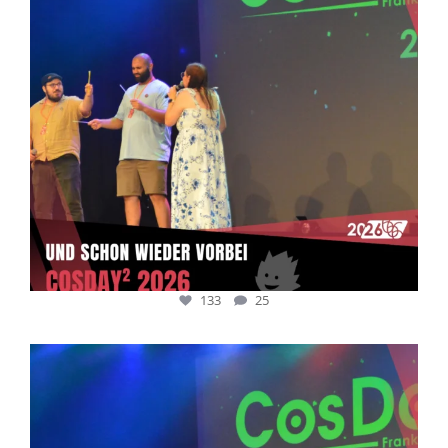
133
25
cosday
Juli 5
133
25