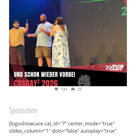
133
25
Sponsoren
[logoshowcase cat_id="7" center_mode="true"
slides_column="1" dots="false" autoplay="true"