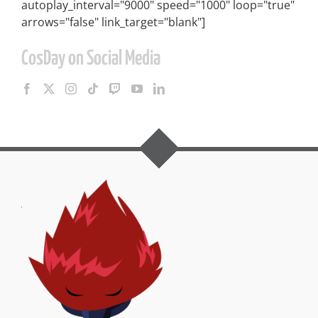
autoplay_interval="9000" speed="1000" loop="true"
arrows="false" link_target="blank"]
CosDay on Social Media