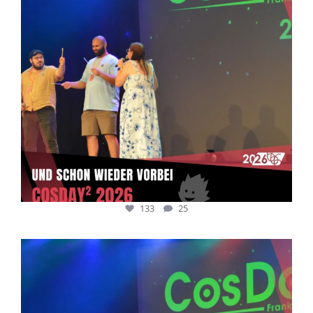
133
25
cosday
Juli 5
133
25