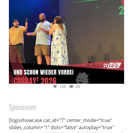
133
25
Sponsoren
[logoshowcase cat_id="7" center_mode="true"
slides_column="1" dots="false" autoplay="true"