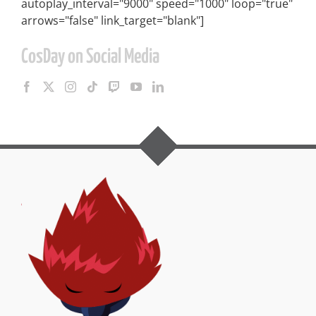
autoplay_interval="9000" speed="1000" loop="true"
arrows="false" link_target="blank"]
CosDay on Social Media