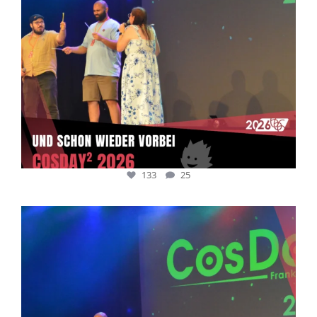
133
25
cosday
Juli 5
133
25