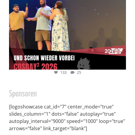
133
25
Sponsoren
[logoshowcase cat_id="7" center_mode="true"
slides_column="1" dots="false" autoplay="true"
autoplay_interval="9000" speed="1000" loop="true"
arrows="false" link_target="blank"]