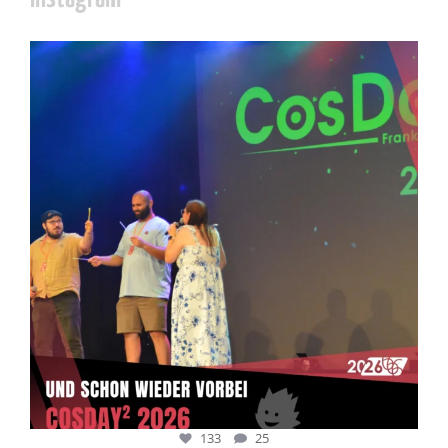
cosday
Juli 5
133
25
133
25