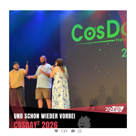
cosday
Juli 5
133
25
133
25