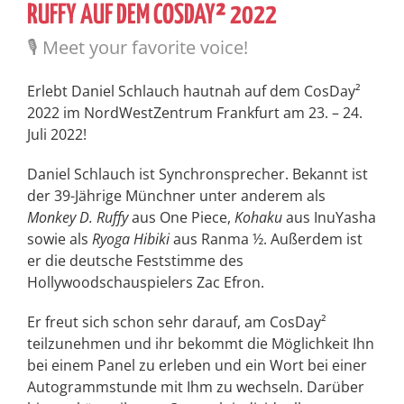
RUFFY AUF DEM COSDAY² 2022
🎙️ Meet your favorite voice!
Erlebt Daniel Schlauch hautnah auf dem CosDay²
2022 im NordWestZentrum Frankfurt am 23. – 24.
Juli 2022!
Daniel Schlauch ist Synchronsprecher. Bekannt ist
der 39-Jährige Münchner unter anderem als
Monkey D. Ruffy
aus One Piece,
Kohaku
aus InuYasha
sowie als
Ryoga Hibiki
aus Ranma ½. Außerdem ist
er die deutsche Feststimme des
Hollywoodschauspielers Zac Efron.
Er freut sich schon sehr darauf, am CosDay²
teilzunehmen und ihr bekommt die Möglichkeit Ihn
bei einem Panel zu erleben und ein Wort bei einer
Autogrammstunde mit Ihm zu wechseln. Darüber