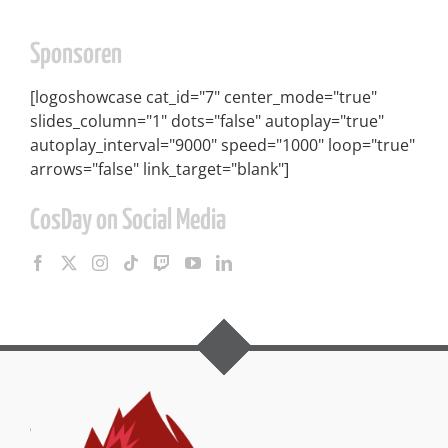
Sponsoren
[logoshowcase cat_id="7" center_mode="true"
slides_column="1" dots="false" autoplay="true"
autoplay_interval="9000" speed="1000" loop="true"
arrows="false" link_target="blank"]
CosDay on Social Media