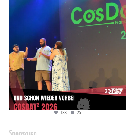
Juli 5
133
25
133
25
Sponsoren