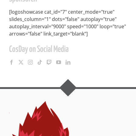
[logoshowcase cat_id="7" center_mode="true"
slides_column="1" dots="false" autoplay="true"
autoplay_interval="9000" speed="1000" loop="true"
arrows="false" link_target="blank"]
CosDay on Social Media