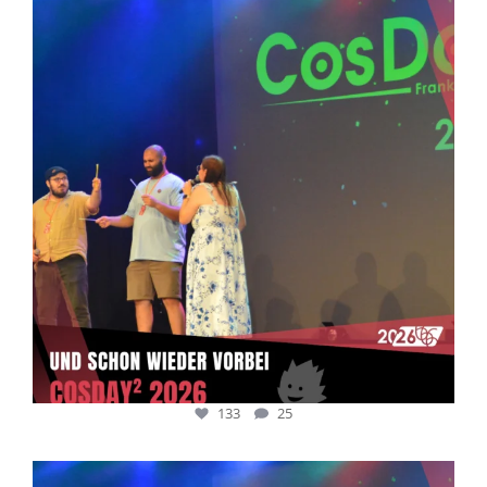
Juli 5
133
25
133
25
cosday