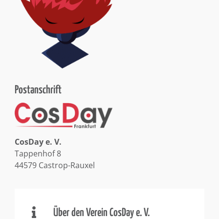
Postanschrift
CosDay e. V.
Tappenhof 8
44579 Castrop-Rauxel
Über den Verein CosDay e. V.