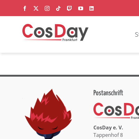
Zum
Facebook
X
Instagram
Tiktok
Twitch
YouTube
LinkedIn
Inhalt
springen
S
Postanschrift
CosDay e. V.
Tappenhof 8