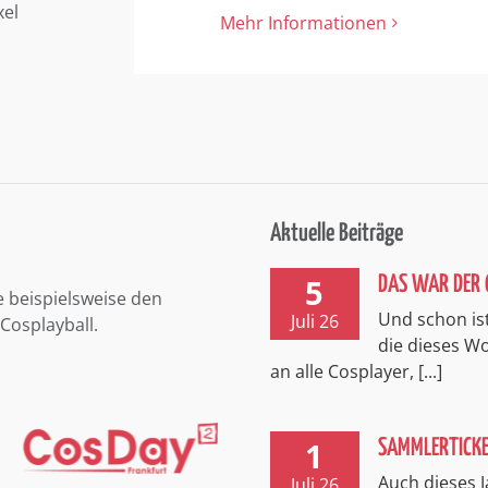
xel
Mehr Informationen
Aktuelle Beiträge
5
DAS WAR DER 
e beispielsweise den
Und schon ist
Juli 26
Cosplayball.
die dieses 
an alle Cosplayer, [...]
1
SAMMLERTICK
Auch dieses J
Juli 26