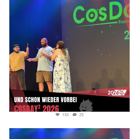
Juli 5
133
25
133
25
cosday
Juli 5