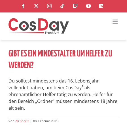
Zum
Facebook
X
Instagram
Tiktok
Twitch
YouTube
LinkedIn
Inhalt
springen
GIBT ES EIN MINDESTALTER UM HELFER ZU
WERDEN?
Du solltest mindestens das 16. Lebensjahr
vollendet haben, um beim CosDay² als
ehrenamtlicher Helfer tätig zu werden. Helfer für
den Bereich „Ordner“ müssen mindestens 18 Jahre
alt sein.
Von
Ali Sharif
|
08. Februar 2021