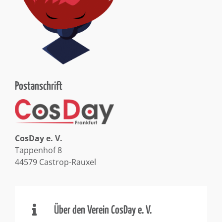
Postanschrift
CosDay e. V.
Tappenhof 8
44579 Castrop-Rauxel
Über den Verein CosDay e. V.