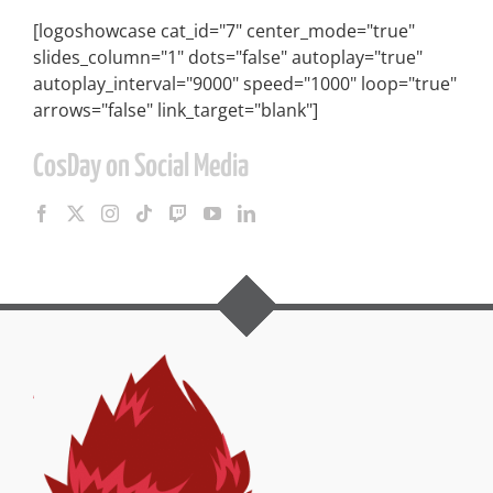
[logoshowcase cat_id="7" center_mode="true"
slides_column="1" dots="false" autoplay="true"
autoplay_interval="9000" speed="1000" loop="true"
arrows="false" link_target="blank"]
CosDay on Social Media