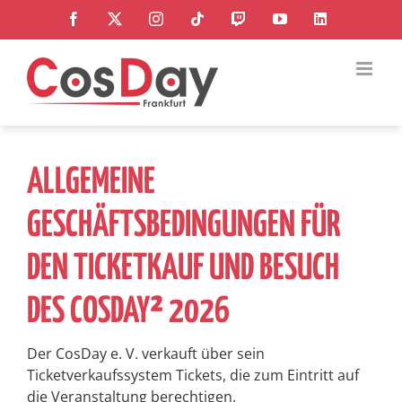
Zum
Facebook
X
Instagram
Tiktok
Twitch
YouTube
LinkedIn
Inhalt
springen
ALLGEMEINE
GESCHÄFTSBEDINGUNGEN FÜR
DEN TICKETKAUF UND BESUCH
DES COSDAY² 2026
Der CosDay e. V. verkauft über sein
Ticketverkaufssystem Tickets, die zum Eintritt auf
die Veranstaltung berechtigen.